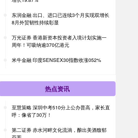
东润金融 出口、进口已连续3个月实现双增长
8月外贸韧性持续彰显
万光证券 香港新资本投资者入境计划实施一
周年！可吸纳逾370亿港元
米牛金融 印度SENSEX30指数收涨052%
热点资讯
至慧策略 深圳中考510分上公办普高，家长直
呼：像省了30万！
第二证券 赤水河畔文化流淌，酿出美酒馥郁
芬芳