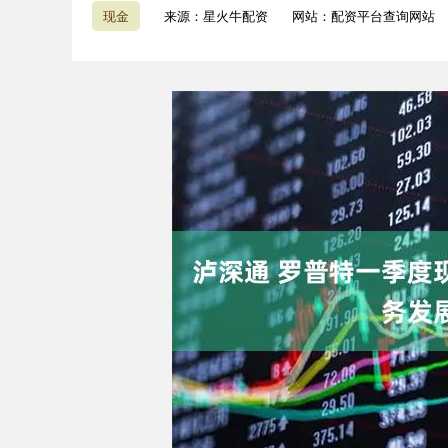
现金
来源：星火牛配资
网站：配资平台查询网站
上证指数
3900.35
.00
-0.01%
21.92
0.