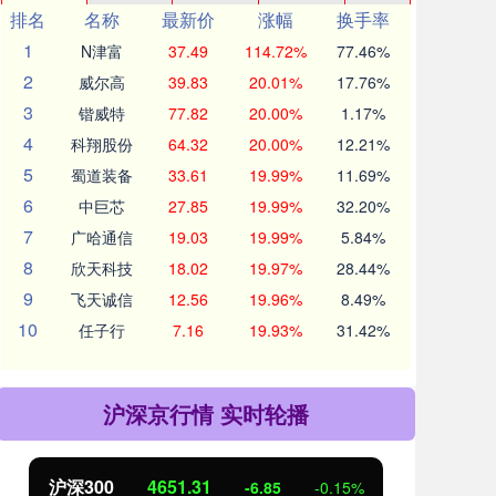
排名
名称
最新价
涨幅
换手率
1
N津富
37.49
114.72%
77.46%
2
威尔高
39.83
20.01%
17.76%
3
锴威特
77.82
20.00%
1.17%
4
科翔股份
64.32
20.00%
12.21%
5
蜀道装备
33.61
19.99%
11.69%
6
中巨芯
27.85
19.99%
32.20%
7
广哈通信
19.03
19.99%
5.84%
8
欣天科技
18.02
19.97%
28.44%
9
飞天诚信
12.56
19.96%
8.49%
10
任子行
7.16
19.93%
31.42%
沪深京行情 实时轮播
沪深300
4651.31
北
-6.85
-0.15%