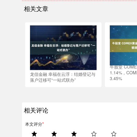
相关文章
牛股堂 COM
1.14%，CO
龙信金融 幸福在云浮：结婚登记与
3.45%
落户迁移可“一站式联办”
相关评论
本文评分
*