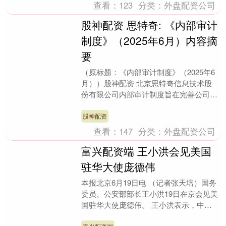
查看：
123
分类：
外盘配资公司
股神配资 思特奇: 《内部审计
制度》（2025年6月）内容摘
要
（原标题：《内部审计制度》（2025年6
月））股神配资 北京思特奇信息技术股
份有限公司内部审计制度旨在完善公司治
理结构，规范经济行为，提高内部审计质
量，防范风险....
股神配资
查看：
147
分类：
外盘配资公司
富兴配资端 王小洪会见美国
驻华大使庞德伟
本报北京6月19日电 （记者张天培）国务
委员、公安部部长王小洪19日在京会见美
国驻华大使庞德伟。 王小洪表示，中方
愿同美方落实好两国元首重要共识，本着