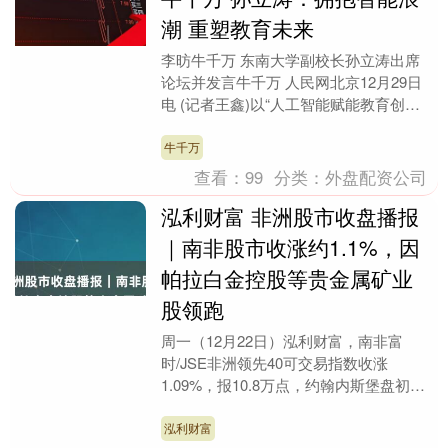
潮 重塑教育未来
李昉牛千万 东南大学副校长孙立涛出席
论坛并发言牛千万 人民网北京12月29日
电 (记者王鑫)以“人工智能赋能教育创新
推动高等教育高质量发展”为主题的人民
网20....
牛千万
查看：
99
分类：
外盘配资公司
泓利财富 非洲股市收盘播报
｜南非股市收涨约1.1%，因
帕拉白金控股等贵金属矿业
股领跑
周一（12月22日）泓利财富，南非富
时/JSE非洲领先40可交易指数收涨
1.09%，报10.8万点，约翰内斯堡盘初直
线拉升，突破10.88万点之后回落，大部
分时....
泓利财富