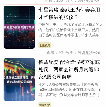
七星策略 秦武王为何会弃用
才华横溢的张仪？
中国的历史上，涌现了许多才华横溢的人
物，他们在统治阶级中贡献巨大。然而，
由于当时的医疗条件不佳，许多人英年早
逝，未能充分发挥自己的才能；另外一些
则因为与掌权者思....
七星策略
查看：
92
分类：
外盘配资公司
德益配资 配合造假被立案或
处罚，两家会计所月内遭50
家A股公司解聘
年末，A股公司密集更换会计师事务所，
而2家出问题的会计所正在持续丢单。 近
期，多家与中兴财光华会计师事务所（下
称中兴财光华）、永拓会计师事务所（下
称永拓所）有合....
德益配资