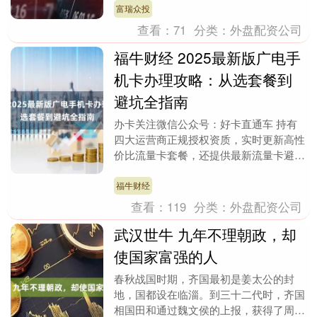
目前....
富瑞众投
查看：
71
分类：
外盘配资公司
福牛财经 2025最新版广电手
机卡办理攻略：从选套餐到
避坑全指南
办卡关注微信公众号：好卡直通车 持有
四大运营商正规授权资质，实时更新高性
价比流量卡套餐，还提供最新流量卡避坑
技巧，学生党、游戏党、上班族都能找到
适配的流量方案。....
福牛财经
查看：
119
分类：
外盘配资公司
武汉世牛 九年不理朝政，却
使国家富强的人
春秋战国时期，齐国最初是姜太公的封
地，国都设在临淄。到三十二代时，齐国
相国田和通过魏文侯的上报，获得了周安