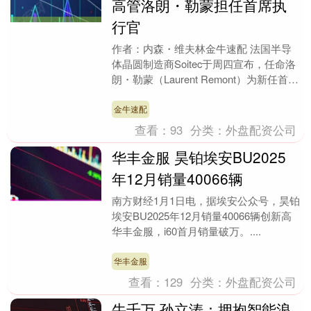
高管洛朗・勒蒙担任首席执
行官
作者：内森・维夫林金牛速配 法国半导
体晶圆制造商Soitec于周四宣布，任命洛
朗・勒蒙（Laurent Remont）为新任首席
执行官，该任命将于今年 4 月生....
金牛速配
查看：
93
分类：
外盘配资公司
华丰金服 昊铂埃安BU2025
年12月销量40066辆
南方财经1月1日电，据埃安公众号，昊铂
埃安BU2025年12月销量40066辆创新高
华丰金服，i60首月销量破万。....
华丰金服
查看：
129
分类：
外盘配资公司
牛千万 孙立涛：拥抱智能浪