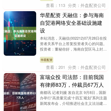
查看：
113
分类：
外盘配资公司
华星配资 天融信：参与海南
自贸港网络安全基础设施建
设
本站消息，天融信(002212)07月28日在投
资者关系平台上答复投资者关心的问题。
投资者：董秘你好，海南自贸区马上封关
了，请问贵司参与哪些基础建设、业务及
合....
华星配资
查看：
201
分类：
外盘配资公司
富瑞众投 司法部：目前我国
有律师83万，仲裁员67万人
南都讯 记者刘嫚 发自北京 9月8日，国新
办举行“高质量完成‘十四五’规划”系列主题
新闻发布会，介绍推进社会主义法治建设
和司法行政工作。司法部部长贺荣介绍，