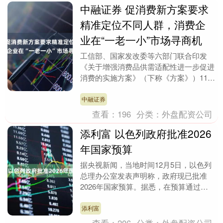
中融证券 促消费新方案要求
精准定位不同人群，消费企
业在“一老一小”市场寻商机
工信部、国家发改委等六部门联合印发
《关于增强消费品供需适配性进一步促进
消费的实施方案》（下称《方案》）11月
26日对外公布。 《方案》提出，到2027
年，消费品....
中融证券
查看：
196
分类：
外盘配资公司
添利富 以色列政府批准2026
年国家预算
据央视新闻，当地时间12月5日，以色列
总理办公室发表声明称，政府现已批准
2026年国家预算。据悉，在预算通过
前，以色列国防部与财政部经过激烈磋商
后达成协议，将2....
添利富
查看：
206
分类：
外盘配资公司