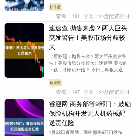
节，这里将上演一场古今对话的奇幻大
秀：人工智能机....
快牛盘
查看：
191
分类：
外盘配资公司
速速查 抛售来袭？两大巨头
突发警告！美股市场分歧较
大
（原标题：抛售来袭？两大巨头突发警
告！美股市场分歧较大）速速查 美股的
下跌，才刚刚开始？ 今日，摩根大通首
席市场策略师Marko Kolanovic表示，过去
三....
速速查
查看：
147
分类：
外盘配资公司
睿迎网 商务部等9部门：鼓励
保险机构开发无人机药械配
送责任险
1月22日睿迎网，商务部等9部门发布