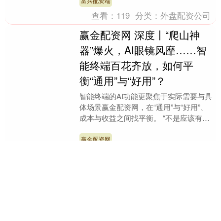
相互尊重、....
富兴配资端
查看：
119
分类：
外盘配资公司
赢金配资网 深度丨“爬山神
器”爆火，AI眼镜风靡……智
能终端百花齐放，如何平
衡“通用”与“好用”？
智能终端的AI功能更聚焦于实际需要与具
体场景赢金配资网，在“通用”与“好用”、
成本与收益之间找平衡。 “不是应该有5
个手指吗？怎么只有4个？”“因为人的第
五个手....
赢金配资网
查看：
113
分类：
外盘配资公司
同翔网 美方主动向中方传递
信息希望谈起来 中方回应：
正在评估
有记者问：近期美方多次表示同翔网，正