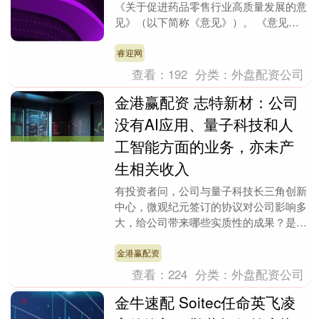
《关于促进药品零售行业高质量发展的意
见》（以下简称《意见》）。 《意见》
提到，引导商业健康保险与基本医疗保险
协同发展，支持保....
睿迎网
查看：
192
分类：
外盘配资公司
金港赢配资 志特新材：公司
没有AI应用、量子科技和人
工智能方面的业务，亦未产
生相关收入
有投资者问，公司与量子科技长三角创新
中心，微观纪元签订的协议对公司影响多
大，给公司带来哪些实质性的成果？是否
有转化成业绩？公司是否有量子科技和人
工智能方面的业务....
金港赢配资
查看：
224
分类：
外盘配资公司
金牛速配 Soitec任命英飞凌