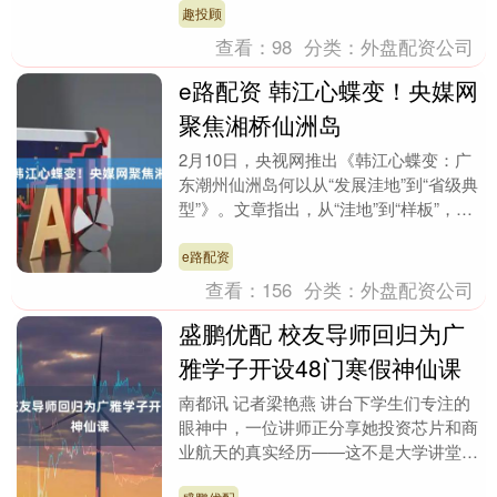
长，让家长满意放心....
趣投顾
查看：
98
分类：
外盘配资公司
e路配资 韩江心蝶变！央媒网
聚焦湘桥仙洲岛
2月10日，央视网推出《韩江心蝶变：广
东潮州仙洲岛何以从“发展洼地”到“省级典
型”》。文章指出，从“洼地”到“样板”，仙
洲岛的蝶变，核心在于一套以机制创新为
主线....
e路配资
查看：
156
分类：
外盘配资公司
盛鹏优配 校友导师回归为广
雅学子开设48门寒假神仙课
南都讯 记者梁艳燕 讲台下学生们专注的
眼神中，一位讲师正分享她投资芯片和商
业航天的真实经历——这不是大学讲堂，
而是广雅中学寒假的特别课堂。 2月7