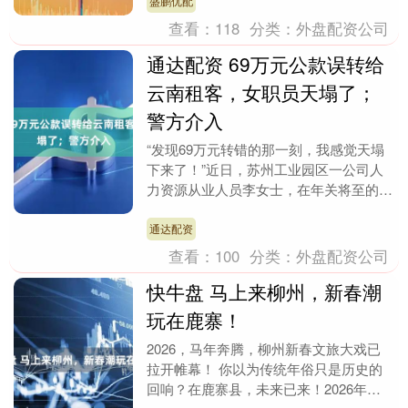
日，超过100....
盛鹏优配
查看：
118
分类：
外盘配资公司
通达配资 69万元公款误转给
云南租客，女职员天塌了；
警方介入
“发现69万元转错的那一刻，我感觉天塌
下来了！”近日，苏州工业园区一公司人
力资源从业人员李女士，在年关将至的忙
碌中因疏忽操作，将公司一笔69万元的款
项，误转给曾....
通达配资
查看：
100
分类：
外盘配资公司
快牛盘 马上来柳州，新春潮
玩在鹿寨！
2026，马年奔腾，柳州新春文旅大戏已
拉开帷幕！ 你以为传统年俗只是历史的
回响？在鹿寨县，未来已来！2026年春