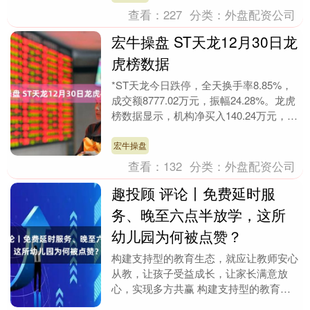
查看：
227
分类：
外盘配资公司
宏牛操盘 ST天龙12月30日龙
虎榜数据
*ST天龙今日跌停，全天换手率8.85%，
成交额8777.02万元，振幅24.28%。龙虎
榜数据显示，机构净买入140.24万元，营
业部席位合计净卖出1315.....
宏牛操盘
查看：
132
分类：
外盘配资公司
趣投顾 评论丨免费延时服
务、晚至六点半放学，这所
幼儿园为何被点赞？
构建支持型的教育生态，就应让教师安心
从教，让孩子受益成长，让家长满意放
心，实现多方共赢 构建支持型的教育生
态，就应让教师安心从教，让孩子受益成