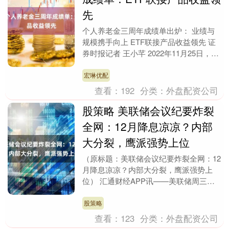
先
个人养老金三周年成绩单出炉： 业绩与
规模携手向上 ETF联接产品收益领先 证
券时报记者 王小芊 2022年11月25日，个
人养老金制度正式启动实施，标志着我国
养....
宏琳优配
查看：
192
分类：
外盘配资公司
股策略 美联储会议纪要炸裂
全网：12月降息凉凉？内部
大分裂，鹰派强势上位
（原标题：美联储会议纪要炸裂全网：12
月降息凉凉？内部大分裂，鹰派强势上
位） 汇通财经APP讯——美联储周三
（11月19日）刚刚公布的10月28-29日联
邦公开....
股策略
查看：
123
分类：
外盘配资公司