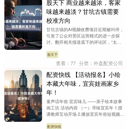
股天下 商业越来越浓，客家
味越来越淡？甘坑古镇需要
校准方向
甘坑古镇的AI视频收费项目近期被叫停，
引发了公众对景区运营模式的进一步探
讨。翻开相关报道底下的评论区，“太商
业了”“体验不够丰富”等反馈，直观地反映
了甘坑目前的....
股天下
查看：
77
分类：
外盘配资公司
配资快线 【活动报名】小绘
本藏大年味，宜宾娃画家乡
年！
童声话年俗·宜宾味儿 ——亲子绘本故事
画工坊 活动内容 （一）寻味宜宾年 1.授
课教师互动开场 2.播放宜宾年俗短视频
3.引出核心绘本 （二）绘本里的年与宜
宾....
配资快线