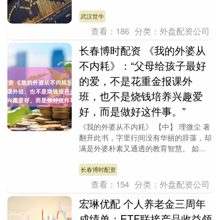
王的批准，被册封为齐国的国君。由此，
田氏取代姜氏，成为....
武汉世牛
查看：
186
分类：
外盘配资公司
长春博时配资 《我的外婆从
不内耗》：“父母给孩子最好
的爱，不是花重金报课外
班，也不是烧钱培养兴趣爱
好，而是做好这件事。”
《我的外婆从不内耗》 【中】 理微尘 著
翻开此书，字里行间没有华丽的辞藻，却
满是外婆朴素又通透的教育智慧。 如今
很多父母总觉得，给孩子最好的爱就是砸
钱报昂贵的....
长春博时配资
查看：
154
分类：
外盘配资公司
宏琳优配 个人养老金三周年
成绩单：ETF联接产品收益领