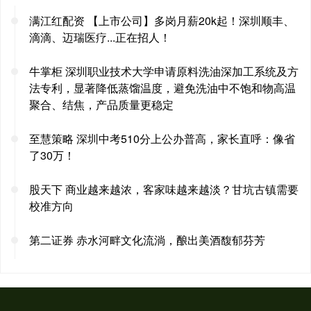
满江红配资 【上市公司】多岗月薪20k起！深圳顺丰、
滴滴、迈瑞医疗...正在招人！
牛掌柜 深圳职业技术大学申请原料洗油深加工系统及方
法专利，显著降低蒸馏温度，避免洗油中不饱和物高温
聚合、结焦，产品质量更稳定
至慧策略 深圳中考510分上公办普高，家长直呼：像省
了30万！
股天下 商业越来越浓，客家味越来越淡？甘坑古镇需要
校准方向
第二证券 赤水河畔文化流淌，酿出美酒馥郁芬芳