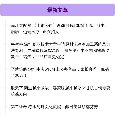
最新文章
满江红配资 【上市公司】多岗月薪20k起！深圳顺丰、
滴滴、迈瑞医疗...正在招人！
牛掌柜 深圳职业技术大学申请原料洗油深加工系统及方
法专利，显著降低蒸馏温度，避免洗油中不饱和物高温
聚合、结焦，产品质量更稳定
至慧策略 深圳中考510分上公办普高，家长直呼：像省
了30万！
股天下 商业越来越浓，客家味越来越淡？甘坑古镇需要
校准方向
第二证券 赤水河畔文化流淌，酿出美酒馥郁芬芳