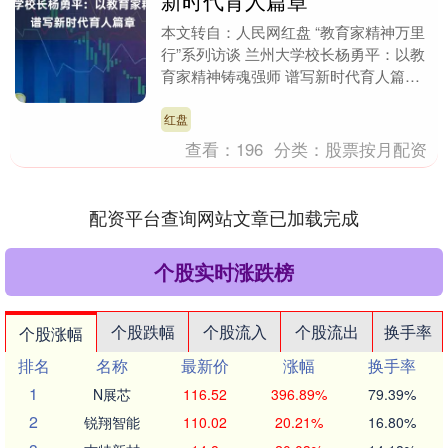
新时代育人篇章
本文转自：人民网红盘 “教育家精神万里
行”系列访谈 兰州大学校长杨勇平：以教
育家精神铸魂强师 谱写新时代育人篇章
人民网记者 郝孟佳 “教育家精神是对教师
教书育....
红盘
查看：
196
分类：
股票按月配资
配资平台查询网站文章已加载完成
个股实时涨跌榜
个股跌幅
个股流入
个股流出
换手率
个股涨幅
排名
名称
最新价
涨幅
换手率
1
N展芯
116.52
396.89%
79.39%
2
锐翔智能
110.02
20.21%
16.80%