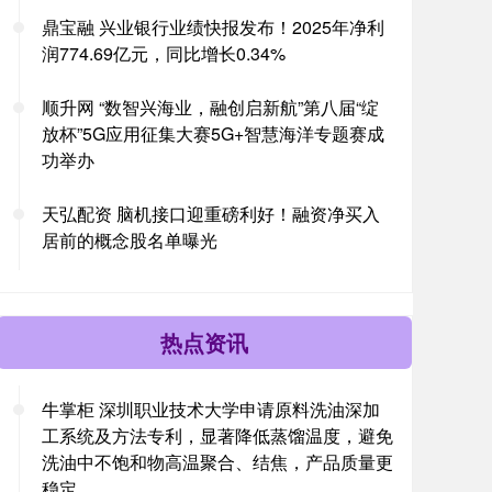
鼎宝融 兴业银行业绩快报发布！2025年净利
润774.69亿元，同比增长0.34%
顺升网 “数智兴海业，融创启新航”第八届“绽
放杯”5G应用征集大赛5G+智慧海洋专题赛成
功举办
天弘配资 脑机接口迎重磅利好！融资净买入
居前的概念股名单曝光
热点资讯
牛掌柜 深圳职业技术大学申请原料洗油深加
工系统及方法专利，显著降低蒸馏温度，避免
洗油中不饱和物高温聚合、结焦，产品质量更
稳定