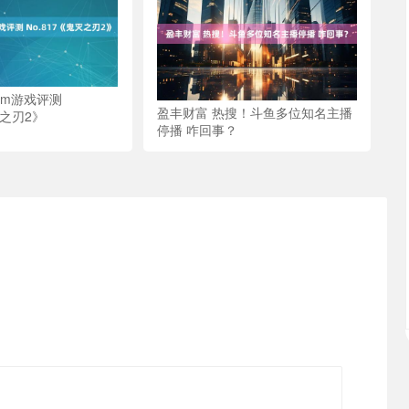
eam游戏评测
盈丰财富 热搜！斗鱼多位知名主播
灭之刃2》
停播 咋回事？