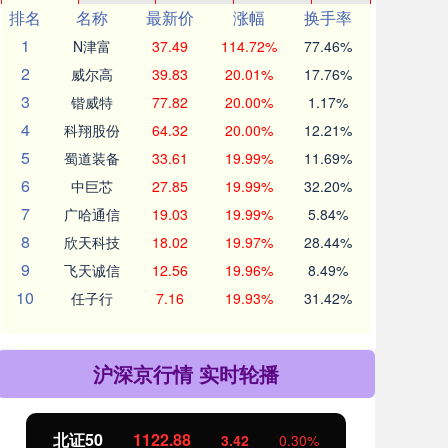
排名
名称
最新价
涨幅
换手率
1
N津富
37.49
114.72%
77.46%
2
威尔高
39.83
20.01%
17.76%
3
锴威特
77.82
20.00%
1.17%
4
科翔股份
64.32
20.00%
12.21%
5
蜀道装备
33.61
19.99%
11.69%
6
中巨芯
27.85
19.99%
32.20%
7
广哈通信
19.03
19.99%
5.84%
8
欣天科技
18.02
19.97%
28.44%
9
飞天诚信
12.56
19.96%
8.49%
10
任子行
7.16
19.93%
31.42%
沪深京行情 实时轮播
北证50
1122.88
创业
3.42
0.30%