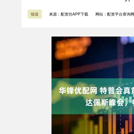
报道
来源：配资坊APP下载
网站：配资平台查询
深证成指
14110.12
1.92
0.57%
-34.08
-