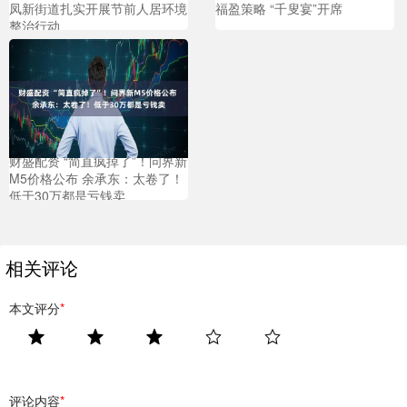
凤新街道扎实开展节前人居环境
福盈策略 “千叟宴”开席
整治行动
财盛配资 “简直疯掉了”！问界新
M5价格公布 余承东：太卷了！
低于30万都是亏钱卖
相关评论
本文评分
*
评论内容
*