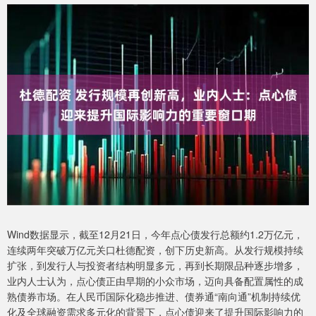
Wind数据显示，截至12月21日，今年点心债发行总额约1.2万亿元，
连续两年突破万亿元关口杜德配资，创下历史新高。从发行规模持续
扩张，到发行人与投资者结构明显多元，再到长期限品种逐步增多，
业内人士认为，点心债正由早期的小众市场，迈向具备配置属性的成
熟债券市场。在人民币国际化稳步推进、债券通“南向通”机制持续优
化及全球融资需求多元化的背景下，点心债迎来了提升国际影响力的