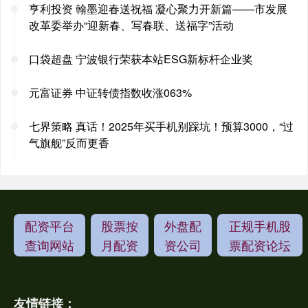
亨利投资 翰墨迎春送祝福 凝心聚力开新篇——市发展
改革委举办“迎新春、写春联、送福字”活动
口袋超盘 宁波银行荣获本站ESG新标杆企业奖
元富证券 中证转债指数收涨063%
七界策略 真话！2025年买手机别踩坑！预算3000，“过
气旗舰”反而更香
配资平台
股票按
外盘配
正规手机股
查询网站
月配资
资公司
票配资论坛
友情链接：