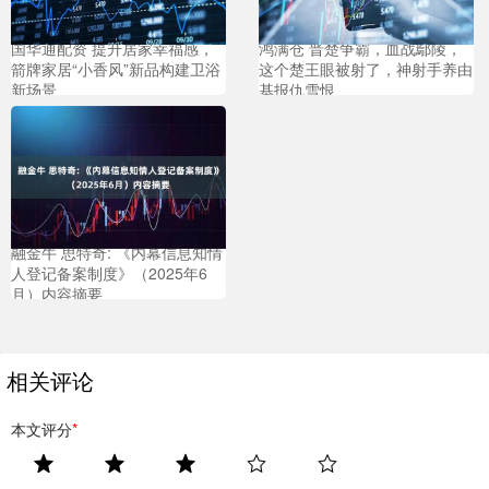
国华通配资 提升居家幸福感，
鸿满仓 晋楚争霸，血战鄢陵，
箭牌家居“小香风”新品构建卫浴
这个楚王眼被射了，神射手养由
新场景
基报仇雪恨
融金牛 思特奇: 《内幕信息知情
人登记备案制度》（2025年6
月）内容摘要
相关评论
本文评分
*