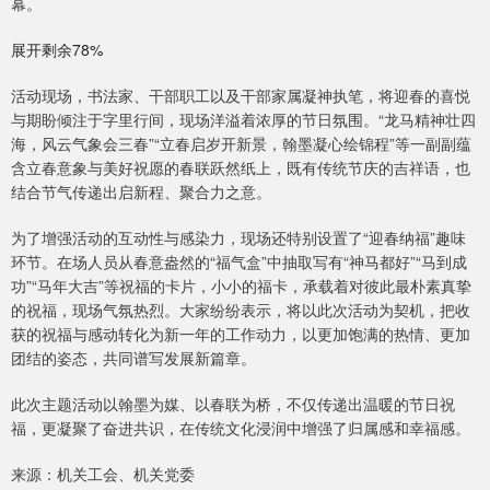
幕。
展开剩余78%
活动现场，书法家、干部职工以及干部家属凝神执笔，将迎春的喜悦
与期盼倾注于字里行间，现场洋溢着浓厚的节日氛围。“龙马精神壮四
海，风云气象会三春”“立春启岁开新景，翰墨凝心绘锦程”等一副副蕴
含立春意象与美好祝愿的春联跃然纸上，既有传统节庆的吉祥语，也
结合节气传递出启新程、聚合力之意。
为了增强活动的互动性与感染力，现场还特别设置了“迎春纳福”趣味
环节。在场人员从春意盎然的“福气盒”中抽取写有“神马都好”“马到成
功”“马年大吉”等祝福的卡片，小小的福卡，承载着对彼此最朴素真挚
的祝福，现场气氛热烈。大家纷纷表示，将以此次活动为契机，把收
获的祝福与感动转化为新一年的工作动力，以更加饱满的热情、更加
团结的姿态，共同谱写发展新篇章。
此次主题活动以翰墨为媒、以春联为桥，不仅传递出温暖的节日祝
福，更凝聚了奋进共识，在传统文化浸润中增强了归属感和幸福感。
来源：机关工会、机关党委