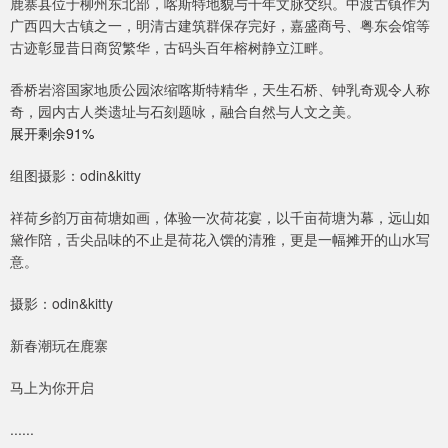
鹿寨县位于柳州东北部，喀斯特地貌与千年文脉交织。中渡古镇作为
广西四大古镇之一，明清古建筑群保存完好，嘉盛商号、粤东会馆等
古迹彰显昔日商贸繁华，古码头百年榕树静立江畔。
香桥岩溶国家地质公园浓缩喀斯特精华，天生石桥、钟乳奇观令人称
奇，园内古人类遗址与石刻题咏，融合自然与人文之美。
展开剩余91%
组图摄影：odin&kitty
祥荷乡韵万亩荷塘如画，体验一次荷花宴，以千亩荷塘为幕，远山如
黛作陪，舌尖品味的不止是荷花入馔的清雅，更是一幅摊开的山水写
意。
摄影：odin&kitty
新春潮玩在鹿寨
马上为你开启
......