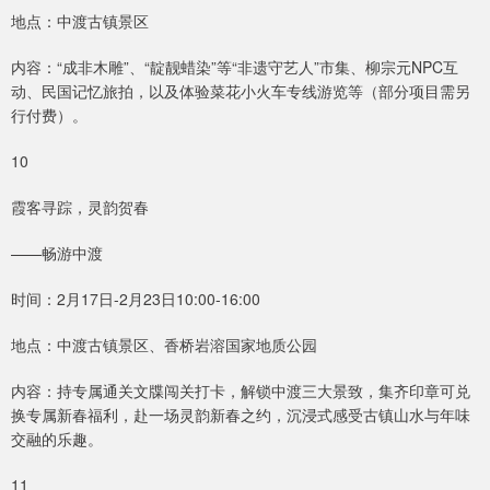
地点：中渡古镇景区
内容：“成非木雕”、“靛靓蜡染”等“非遗守艺人”市集、柳宗元NPC互
动、民国记忆旅拍，以及体验菜花小火车专线游览等（部分项目需另
行付费）。
10
霞客寻踪，灵韵贺春
——畅游中渡
时间：2月17日-2月23日10:00-16:00
地点：中渡古镇景区、香桥岩溶国家地质公园
内容：持专属通关文牒闯关打卡，解锁中渡三大景致，集齐印章可兑
换专属新春福利，赴一场灵韵新春之约，沉浸式感受古镇山水与年味
交融的乐趣。
11