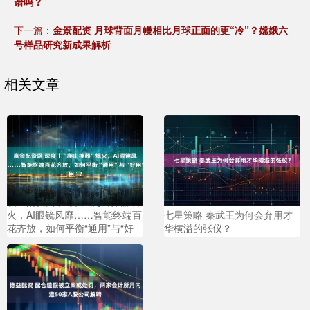
谱吗？
下一篇：
金景配资 月球背面月幔相比月球正面的更“冷”？嫦娥六
号样品研究新成果解析
相关文章
赢金配资网 深度丨“爬山神器”爆
火，AI眼镜风靡……智能终端百
七星策略 秦武王为何会弃用才
花齐放，如何平衡“通用”与“好
华横溢的张仪？
用”？