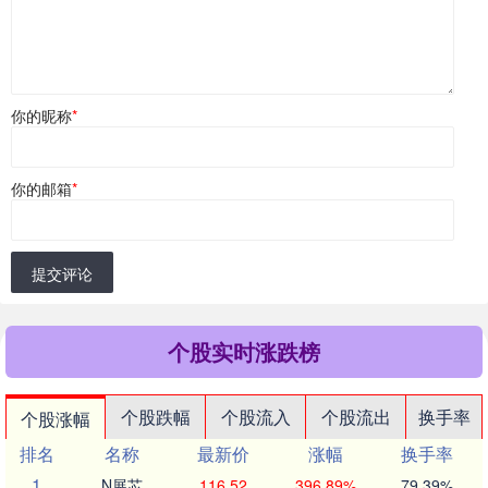
你的昵称
*
你的邮箱
*
提交评论
个股实时涨跌榜
个股跌幅
个股流入
个股流出
换手率
个股涨幅
排名
名称
最新价
涨幅
换手率
1
N展芯
116.52
396.89%
79.39%