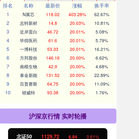
排名
名称
最新价
涨幅
换手率
1
N展芯
118.02
403.28%
62.67%
2
志特新材
14.8
20.03%
10.81%
3
近岸蛋白
46.72
20.01%
5.08%
4
毕得医药
61.6
20.01%
5.79%
5
一博科技
53.33
20.01%
16.21%
6
方邦股份
146.16
20.00%
6.62%
7
南模生物
42.9
20.00%
4.68%
8
泰金新能
131.52
20.00%
22.89%
9
百普赛斯
64.75
20.00%
11.09%
10
锴威特
93.38
20.00%
1.76%
沪深京行情 实时轮播
北证50
1129.72
创
6.84
0.61%