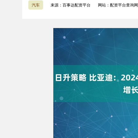
汽车
来源：百事达配资平台
网站：配资平台查询网
深证成指
14295.08
9.16
0.49%
184.96
1