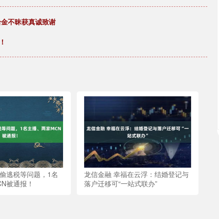
拾金不昧获真诚致谢
！
在偷逃税等问题，1名
龙信金融 幸福在云浮：结婚登记与
CN被通报！
落户迁移可“一站式联办”