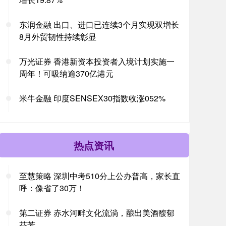
东润金融 出口、进口已连续3个月实现双增长
8月外贸韧性持续彰显
万光证券 香港新资本投资者入境计划实施一
周年！可吸纳逾370亿港元
米牛金融 印度SENSEX30指数收涨052%
热点资讯
至慧策略 深圳中考510分上公办普高，家长直
呼：像省了30万！
第二证券 赤水河畔文化流淌，酿出美酒馥郁
芬芳