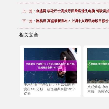
上一篇：
金盛网 李沧巴士高效寻回乘客遗失电脑 驾驶员
下一篇：
路易泽 高盛最新宣布：上调中兴通讯港股目标价
相关文章
中承配资 宁波银行：7月25日融券
八戒策略 存
卖出149万股，融资融券余额1917
主播、两家M
亿元