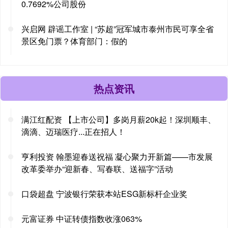
0.7692%公司股份
兴启网 辟谣工作室 | “苏超”冠军城市泰州市民可享全省
景区免门票？体育部门：假的
热点资讯
满江红配资 【上市公司】多岗月薪20k起！深圳顺丰、
滴滴、迈瑞医疗...正在招人！
亨利投资 翰墨迎春送祝福 凝心聚力开新篇——市发展
改革委举办“迎新春、写春联、送福字”活动
口袋超盘 宁波银行荣获本站ESG新标杆企业奖
元富证券 中证转债指数收涨063%