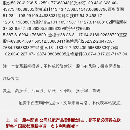
股份56.20-2.268.51-2591.77688048长光华芯129.48-2.628.40-
43773.40688535华海诚科113.43-1.508.31547.06688796百奥赛图
51.28-1.108.29109.44688031星环科技97.54-2.458.17-
12610.19688017绿的谐波191.109.198.1711273.14688102斯瑞新材
37.52-6.647.86-29305.83688239航宇科技66.89-
5.387.816294.17688291金橙子38.28-8.117.64-2189.02688720艾森
股份69.80-1.097.59512.53688411海博思创252.92-2.647.58-
7664.78688332中科蓝讯131.183.017.522435.59688333铂力特
102.00-6.227.47-12874.98688605先锋精科63.87-4.317.22-7147.04
注：本文系新闻报道，不构成投资建议，股市有风险，投资需谨慎。
超级复盘
复盘、高换手、活跃股、活跃、科创板、换手率、筹码
配资平台查询网站提示：文章来自网络，不代表本站观点。
上一篇：
股神配资 公司想把产品卖到欧洲去，是不是必须得在欧
盟每个国家都重新申请一次专利和商标？