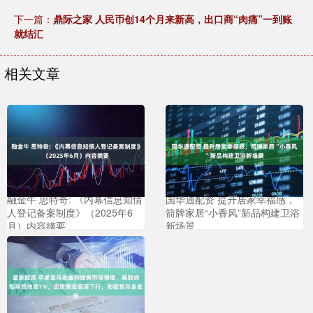
下一篇：
鼎际之家 人民币创14个月来新高，出口商“肉痛”一到账
就结汇
相关文章
融金牛 思特奇: 《内幕信息知情
国华通配资 提升居家幸福感，
人登记备案制度》（2025年6
箭牌家居“小香风”新品构建卫浴
月）内容摘要
新场景