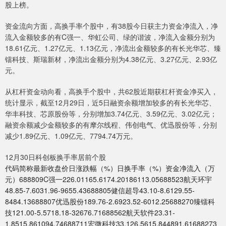
股上榜。
资金流向方面，高换手率个股中，有38股今日获主力资金净流入，净
流入金额较多的有C强一、华虹公司、绿的谐波，净流入金额分别为
18.61亿元、1.27亿元、1.13亿元，净流出金额较多的有长光华芯、臻
镭科技、斯瑞新材，净流出金额分别为4.38亿元、3.27亿元、2.93亿
元。
从杠杆资金动向看，高换手个股中，共62股近期获杠杆资金净买入，
统计显示，截至12月29日，近5日融资余额增加较多的有长光华芯、
华丰科技、芯原股份等，分别增加3.74亿元、3.59亿元、3.02亿元；
融资余额减少金额较多的有摩尔线程、伟创电气、优迅股份等，分别
减少1.89亿元、1.09亿元、7794.74万元。
12月30日科创板换手率居前个股
代码简称最新收盘价日涨跌幅（%）日换手率（%）资金净流入（万
元）688809C强一226.01165.6174.20186113.05688523航天环宇
48.85-7.6031.96-9655.43688805健信超导43.10-8.6129.55-
8484.13688807优迅股份189.76-2.6923.52-6012.25688270臻镭科
技121.00-5.5718.18-32676.71688562航天软件23.31-
1.8515.861094.74688711宏微科技33.126.5615.844891.61688273