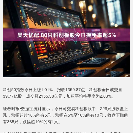
科创50指数今日上涨1.01%，报收1359.87点，科创板全日成交量
39.77亿股，成交额2155.38亿元，加权平均换手率为2.03%。
证券时报•数据宝统计显示，今日可交易科创板股中，226只股收盘上
涨，涨幅超过10%的有5只，涨幅在5%至10%的有10只，收盘下跌的
有365只，跌幅超10%的有1只。