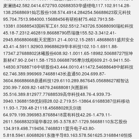
麦澜德42.582.0414.672793.02688353华盛锂电117.102.9114.28-
138.25688691灿芯股份108.574.4914.284254.56688623双元科技
95.704.7513.984000.15688456有研粉材75.462.7913.58-
13381.03688543国科军工61.502.5512.743726.53688090瑞松科技
45.18-7.2312.462819.86688790昂瑞微155.52-3.3412.41-
2945.85688066航天宏图31.21-4.0012.15-2851.48688651盛邦安全
43.41-4.5911.92903.99688629华丰科技102.10-1.6911.88-
17347.27688802沐曦股份608.92-1.0011.65-18982.50688727恒坤
新材47.90-2.0411.58-1753.06688795摩尔线程609.21-0.9411.50-
14830.97688716中研股份43.444.0010.411472.54688648中邮科技
62.746.389.996969.74688143长盈通50.204.699.87-
3604.86688668鼎通科技129.6110.289.867645.05688627精智达
230.99-7.609.82-14879.24688081兴图新科
35.516.389.812977.77688539高华科技48.76-4.939.73-
3940.13688158优刻得28.02-2.719.51-13864.61688387信科移动
11.93-1.739.48-21118.45688028沃尔德
64.979.199.396983.87688418震有科技42.26-1.479.11-
2611.56688323瑞华泰22.95-3.578.87-1729.56688110东芯股份
134.919.498.719456.74688311盟升电子43.80-
5.818.5941.60688261东微半导83.163.578.561625.31688416恒烁