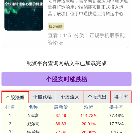
近日博远策略，普洛斯新能源为申通快递
量身打造的用户端储能项目正式投入运
营，该项目位于申通快递上海转运中心，
总容量达2.75MW/5.83MWh。此次部署的
储能系....
博远策略
查看：
115
分类：
正规手机股票配
资论坛
配资平台查询网站文章已加载完成
个股实时涨跌榜
个股跌幅
个股流入
个股流出
换手率
个股涨幅
排名
名称
最新价
涨幅
换手率
1
N津富
37.49
114.72%
77.46%
2
威尔高
39.83
20.01%
17.76%
3
锴威特
77.82
20.00%
1.17%