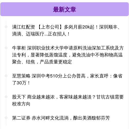
最新文章
满江红配资 【上市公司】多岗月薪20k起！深圳顺丰、
滴滴、迈瑞医疗...正在招人！
牛掌柜 深圳职业技术大学申请原料洗油深加工系统及方
法专利，显著降低蒸馏温度，避免洗油中不饱和物高温
聚合、结焦，产品质量更稳定
至慧策略 深圳中考510分上公办普高，家长直呼：像省
了30万！
股天下 商业越来越浓，客家味越来越淡？甘坑古镇需要
校准方向
第二证券 赤水河畔文化流淌，酿出美酒馥郁芬芳