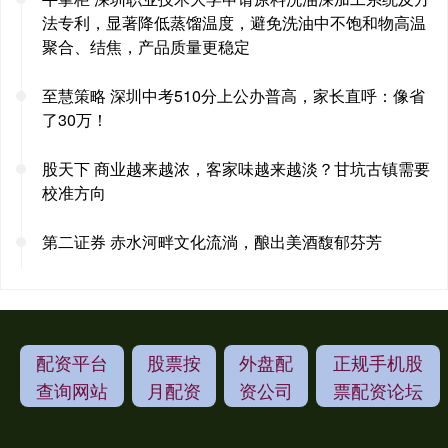
法专利，显著降低蒸馏温度，避免洗油中不饱和物高温
聚合、结焦，产品质量更稳定
至慧策略 深圳中考510分上公办普高，家长直呼：像省
了30万！
股天下 商业越来越浓，客家味越来越淡？甘坑古镇需要
校准方向
第二证券 赤水河畔文化流淌，酿出美酒馥郁芬芳
配资平台
股票按
外盘配
正规手机股
查询网站
月配资
资公司
票配资论坛