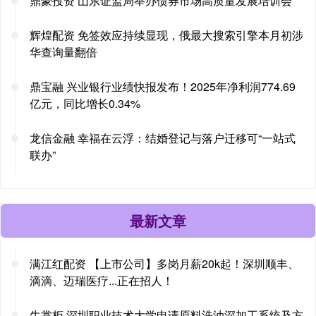
鼎豪投资 山东证监局举办债券市场高质量发展培训会
辉煌配资 免签效应持续显现，俄最大搜索引擎本月初涉
华查询量翻倍
鼎宝融 兴业银行业绩快报发布！2025年净利润774.69
亿元，同比增长0.34%
龙信金融 幸福在云浮：结婚登记与落户迁移可“一站式
联办”
最新文章
满江红配资 【上市公司】多岗月薪20k起！深圳顺丰、
滴滴、迈瑞医疗...正在招人！
牛掌柜 深圳职业技术大学申请原料洗油深加工系统及方