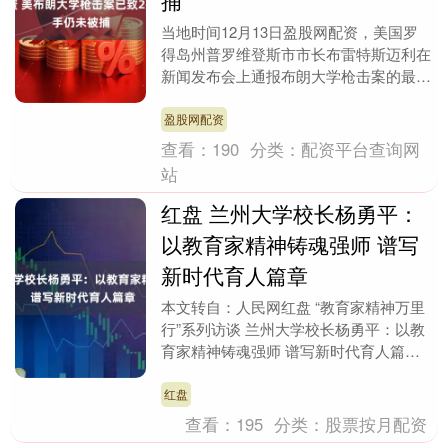
捕
当地时间12月13日盈股网配资，美国罗
得岛州普罗维登斯市市长布雷特斯迈利在
新闻发布会上通报布朗大学枪击案的最新
进展。 斯迈利表示，当天16时警方接到
最初报警电话....
盈股网配资
查看：
190
分类：
配资平台查询网
站
红盘 兰州大学校长杨勇平：
以教育家精神铸魂强师 谱写
新时代育人篇章
本文转自：人民网红盘 “教育家精神万里
行”系列访谈 兰州大学校长杨勇平：以教
育家精神铸魂强师 谱写新时代育人篇章
人民网记者 郝孟佳 “教育家精神是对教师
教书育....
红盘
查看：
195
分类：
股票按月配资