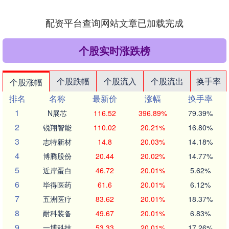
配资平台查询网站文章已加载完成
个股实时涨跌榜
个股跌幅
个股流入
个股流出
换手率
个股涨幅
排名
名称
最新价
涨幅
换手率
1
N展芯
116.52
396.89%
79.39%
2
锐翔智能
110.02
20.21%
16.80%
3
志特新材
14.8
20.03%
14.18%
4
博腾股份
20.44
20.02%
14.77%
5
近岸蛋白
46.72
20.01%
5.62%
6
毕得医药
61.6
20.01%
6.12%
7
五洲医疗
83.62
20.01%
18.37%
8
耐科装备
49.67
20.01%
6.83%
9
一博科技
53.33
20.01%
17.26%