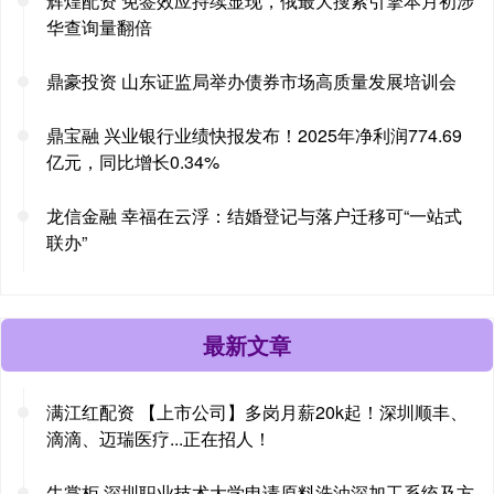
辉煌配资 免签效应持续显现，俄最大搜索引擎本月初涉
华查询量翻倍
鼎豪投资 山东证监局举办债券市场高质量发展培训会
鼎宝融 兴业银行业绩快报发布！2025年净利润774.69
亿元，同比增长0.34%
龙信金融 幸福在云浮：结婚登记与落户迁移可“一站式
联办”
最新文章
满江红配资 【上市公司】多岗月薪20k起！深圳顺丰、
滴滴、迈瑞医疗...正在招人！
牛掌柜 深圳职业技术大学申请原料洗油深加工系统及方