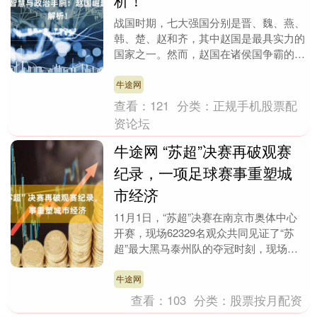
析！
战国时期，七大强国分别是晋、魏、燕、
韩、楚、赵和齐，其中赵国是最具实力的
国家之一。然而，赵国在诸侯国争霸的历
史长河中，反而是最后一个称王的国家。
那么，赵国为何能....
牛途网
查看：
121
分类：
正规手机股票配
资论坛
牛途网 “苏超”决赛再破观赛
纪录，一项足球赛事重塑城
市经济
11月1日，“苏超”决赛在南京市奥体中心
开赛，现场62329名观众共同见证了“苏
超”最大黑马泰州队的夺冠时刻，现场观
赛人数再次突破“苏超”单场纪录。7个月
前牛途....
牛途网
查看：
103
分类：
股票按月配资