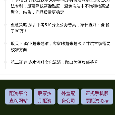
法专利，显著降低蒸馏温度，避免洗油中不饱和物高温
聚合、结焦，产品质量更稳定
至慧策略 深圳中考510分上公办普高，家长直呼：像省
了30万！
股天下 商业越来越浓，客家味越来越淡？甘坑古镇需要
校准方向
第二证券 赤水河畔文化流淌，酿出美酒馥郁芬芳
配资平台
股票按
外盘配
正规手机股
查询网站
月配资
资公司
票配资论坛