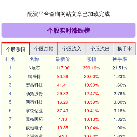
配资平台查询网站文章已加载完成
个股实时涨跌榜
个股跌幅
个股流入
个股流出
换手率
个股涨幅
排名
名称
最新价
涨幅
换手率
1
N展芯
117.06
399.19%
21.51%
2
锴威特
93.38
20.00%
1.23%
3
宏昌科技
41.41
19.99%
1.66%
4
劲拓股份
29.32
12.47%
2.76%
5
网宿科技
16.29
10.59%
3.80%
6
寒锐钴业
37.43
10.41%
3.16%
7
冀衡医药
4.13
10.13%
1.82%
8
依顿电子
10.85
10.04%
1.00%
9
金洲管道
9.33
10.02%
1.62%