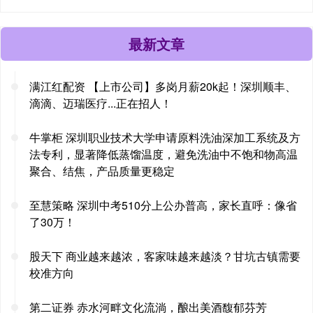
最新文章
满江红配资 【上市公司】多岗月薪20k起！深圳顺丰、
滴滴、迈瑞医疗...正在招人！
牛掌柜 深圳职业技术大学申请原料洗油深加工系统及方
法专利，显著降低蒸馏温度，避免洗油中不饱和物高温
聚合、结焦，产品质量更稳定
至慧策略 深圳中考510分上公办普高，家长直呼：像省
了30万！
股天下 商业越来越浓，客家味越来越淡？甘坑古镇需要
校准方向
第二证券 赤水河畔文化流淌，酿出美酒馥郁芬芳