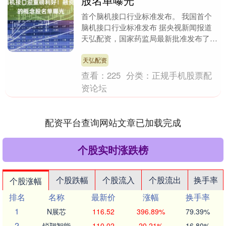
股名单曝光
首个脑机接口行业标准发布。 我国首个
脑机接口行业标准发布 据央视新闻报道
天弘配资，国家药监局最新批准发布了
《采用脑机接口技术的医疗器械术语》医
疗器械行业标准。这....
天弘配资
查看：
225
分类：
正规手机股票配
资论坛
配资平台查询网站文章已加载完成
个股实时涨跌榜
个股跌幅
个股流入
个股流出
换手率
个股涨幅
排名
名称
最新价
涨幅
换手率
1
N展芯
116.52
396.89%
79.39%
2
锐翔智能
110.02
20.21%
16.80%