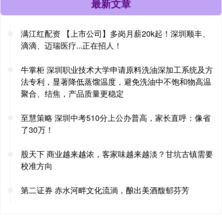
最新文章
满江红配资 【上市公司】多岗月薪20k起！深圳顺丰、
滴滴、迈瑞医疗...正在招人！
牛掌柜 深圳职业技术大学申请原料洗油深加工系统及方
法专利，显著降低蒸馏温度，避免洗油中不饱和物高温
聚合、结焦，产品质量更稳定
至慧策略 深圳中考510分上公办普高，家长直呼：像省
了30万！
股天下 商业越来越浓，客家味越来越淡？甘坑古镇需要
校准方向
第二证券 赤水河畔文化流淌，酿出美酒馥郁芬芳