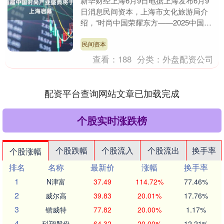
新华财经上海6月9日电据上海发布6月9
日消息民间资本，上海市文化旅游局介
绍，“时尚中国荣耀东方——2025中国时
尚产业盛典”将于2025年6月12日至13日
在上....
民间资本
查看：
188
分类：
外盘配资公司
配资平台查询网站文章已加载完成
个股实时涨跌榜
个股跌幅
个股流入
个股流出
换手率
个股涨幅
排名
名称
最新价
涨幅
换手率
1
N津富
37.49
114.72%
77.46%
2
威尔高
39.83
20.01%
17.76%
3
锴威特
77.82
20.00%
1.17%
4
科翔股份
64.32
20.00%
12.21%